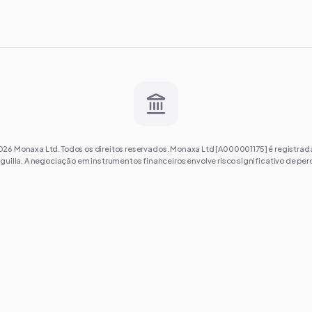
026
Monaxa Ltd. Todos os direitos reservados. Monaxa Ltd [A000001175] é registra
guilla. A negociação em instrumentos financeiros envolve risco significativo de per