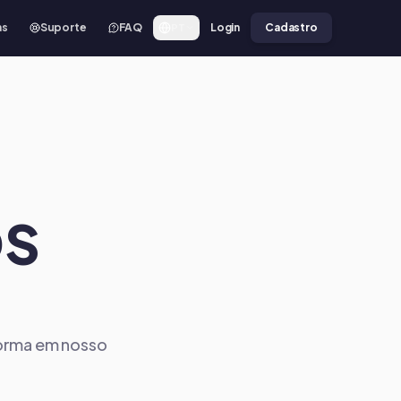
as
Suporte
FAQ
Login
Cadastro
PT
OS
forma em nosso