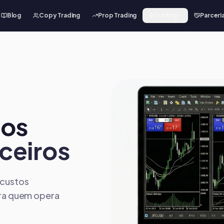
Blog
Copy Trading
Prop Trading
Trading
Parceri
aos
ceiros
 custos
ara quem opera