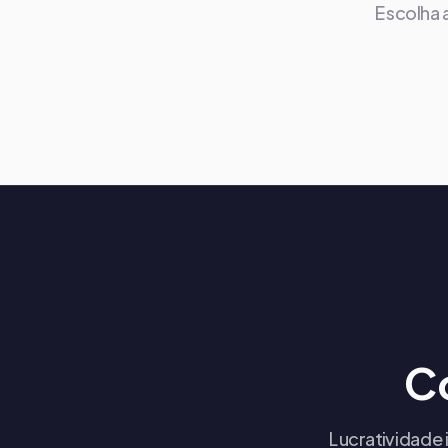
Escolha 
C
Lucratividade 