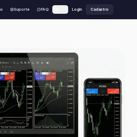
as
Suporte
FAQ
Login
Cadastro
PT