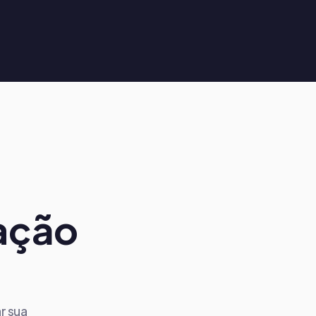
ação
r sua