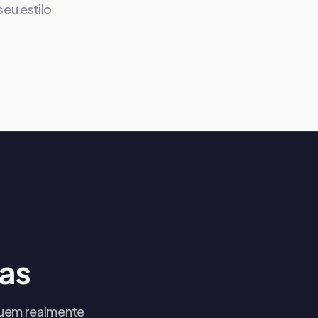
eu estilo
as
 quem realmente