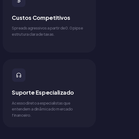
Custos Competitivos
Spreads agressivos a partir de 0.0 pips e
estrutura clara de taxas.
Suporte Especializado
Acesso direto a especialistas que
entendem a dinâmica do mercado
financeiro.