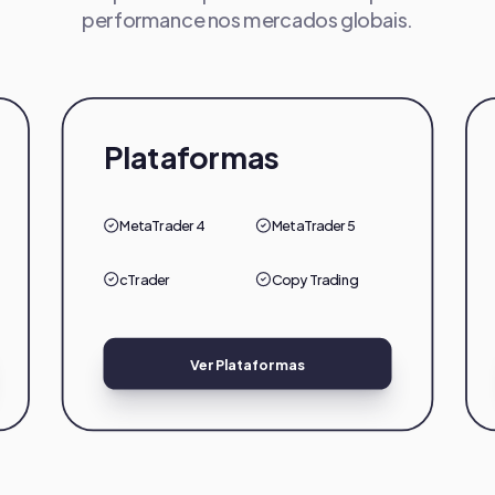
performance nos mercados globais.
Plataformas
MetaTrader 4
MetaTrader 5
cTrader
Copy Trading
Ver Plataformas