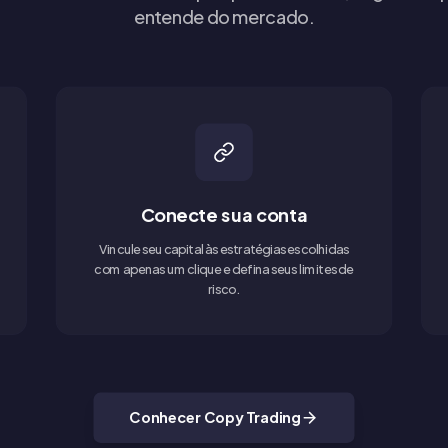
entende do mercado.
Conecte sua conta
Vincule seu capital às estratégias escolhidas
com apenas um clique e defina seus limites de
risco.
Conhecer Copy Trading