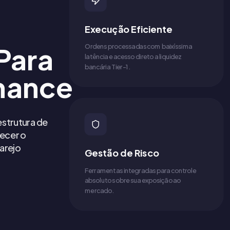
Execução Eficiente
Para
Ordens processadas com baixíssima
latência e acesso direto a liquidez
bancária Tier-1.
mance
strutura de
recer o
arejo
Gestão de Risco
Ferramentas integradas para controle
absoluto sobre sua exposição ao
mercado.