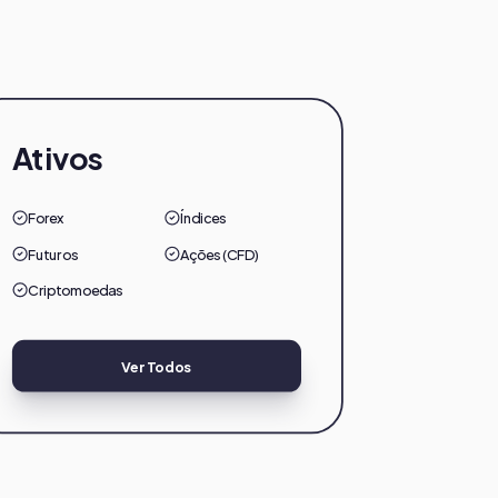
Ativos
Forex
Índices
Futuros
Ações (CFD)
Criptomoedas
Ver Todos