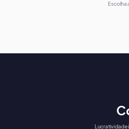
Escolha 
C
Lucratividade 