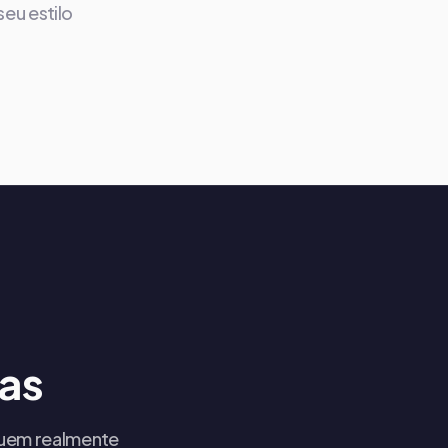
eu estilo
as
 quem realmente