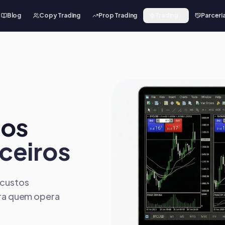
Blog
Copy Trading
Prop Trading
Trading
Parceri
aos
ceiros
 custos
ara quem opera