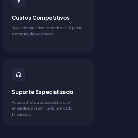
Custos Competitivos
Spreads agressivos a partir de 0.0 pips e
estrutura clara de taxas.
Suporte Especializado
Acesso direto a especialistas que
entendem a dinâmica do mercado
financeiro.