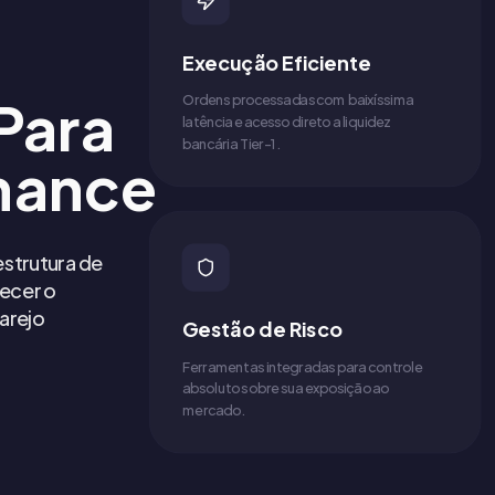
Execução Eficiente
Para
Ordens processadas com baixíssima
latência e acesso direto a liquidez
bancária Tier-1.
mance
strutura de
recer o
arejo
Gestão de Risco
Ferramentas integradas para controle
absoluto sobre sua exposição ao
mercado.