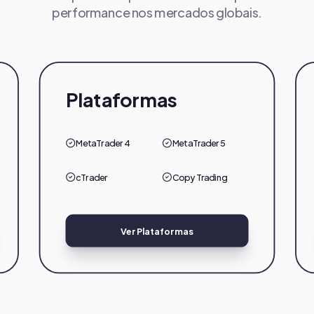
performance nos mercados globais.
Plataformas
MetaTrader 4
MetaTrader 5
cTrader
Copy Trading
Ver Plataformas