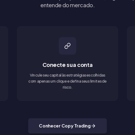
entende do mercado.
Conecte sua conta
Vincule seu capital às estratégias escolhidas
com apenas um clique e defina seus limites de
risco.
Conhecer Copy Trading