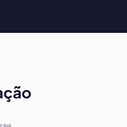
ação
r sua