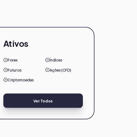
Ativos
Forex
Índices
Futuros
Ações (CFD)
Criptomoedas
Ver Todos