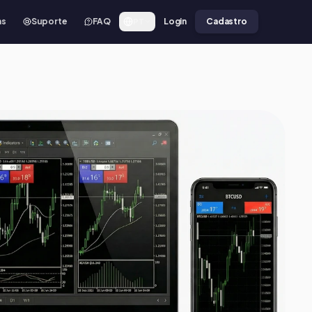
as
Suporte
FAQ
Login
Cadastro
PT