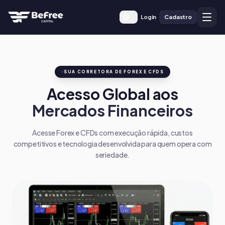
Login
Cadastro
SUA CORRETORA DE FOREX E CFDS
Acesso Global aos
Mercados Financeiros
Acesse Forex e CFDs com execução rápida, custos
competitivos e tecnologia desenvolvida para quem opera com
seriedade.