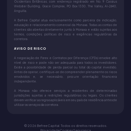
Ocidentais Britânicas, com endereço registrado em No. 9 Cassius
Webster Building, Grace Complex, PO Box 1330, The Valley, AI-2640,
Anguilla.
A Befree Capital atua exclusivamente como parceira de indicação,
educação e relacionamento comercial da Monaxa. Todas as contas de
clientes são abertas diretamente junto à Monaxa e estão sujeitas aos
termos, condições, políticas de risco e exigências regulatórias da
corretora.
AVISO DE RISCO
A negociação de Forex e Contratos por Diferença (CFDs) envolve alto
nível de risco e pode não ser adequada para todos os investidores.
Existe a possibilidade de perda parcial ou total do capital investido.
Antes de operar, certifique-se de compreender plenamente os riscos
envolvidos e, se necessário, procure orientação financeira
independente.
A Monaxa não oferece serviços a residentes de determinadas
jurisdições sujeitas a restrições regulatórias ou legais. Os clientes
devem verificar as regras aplicáveis em seu país de residência antes de
utilizar os serviços da corretora.
©
2026
Befree Capital
.
Todos os direitos reservados.
Privacidade
Cookies
Segurança