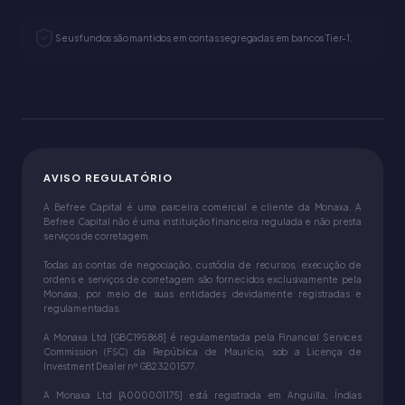
Seus fundos são mantidos em contas segregadas em bancos Tier-1.
AVISO REGULATÓRIO
A Befree Capital é uma parceira comercial e cliente da Monaxa. A
Befree Capital não é uma instituição financeira regulada e não presta
serviços de corretagem.
Todas as contas de negociação, custódia de recursos, execução de
ordens e serviços de corretagem são fornecidos exclusivamente pela
Monaxa, por meio de suas entidades devidamente registradas e
regulamentadas.
A Monaxa Ltd [GBC195868] é regulamentada pela Financial Services
Commission (FSC) da República de Maurício, sob a Licença de
Investment Dealer nº GB23201577.
A Monaxa Ltd [A000001175] está registrada em Anguilla, Índias