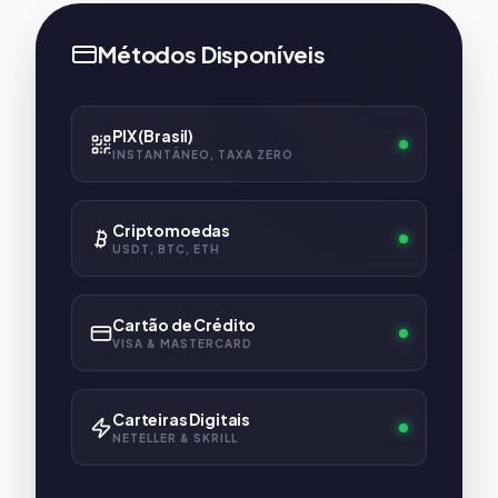
Métodos Disponíveis
PIX (Brasil)
INSTANTÂNEO, TAXA ZERO
Criptomoedas
USDT, BTC, ETH
Cartão de Crédito
VISA & MASTERCARD
Carteiras Digitais
NETELLER & SKRILL