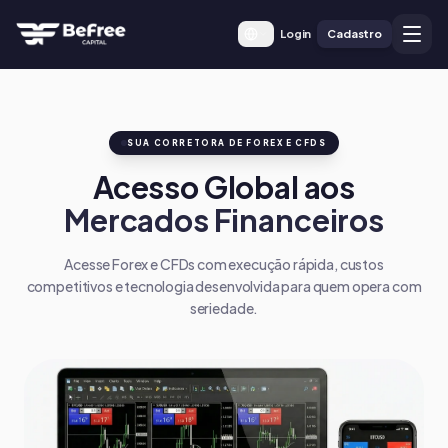
Login
Cadastro
SUA CORRETORA DE FOREX E CFDS
Acesso Global aos
Mercados Financeiros
Acesse Forex e CFDs com execução rápida, custos
competitivos e tecnologia desenvolvida para quem opera com
seriedade.