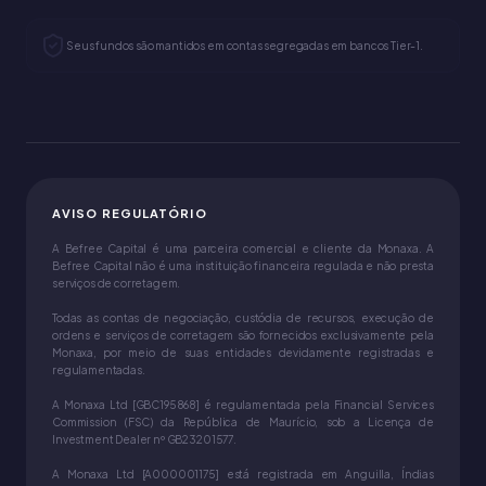
Seus fundos são mantidos em contas segregadas em bancos Tier-1.
AVISO REGULATÓRIO
A Befree Capital é uma parceira comercial e cliente da Monaxa. A
Befree Capital não é uma instituição financeira regulada e não presta
serviços de corretagem.
Todas as contas de negociação, custódia de recursos, execução de
ordens e serviços de corretagem são fornecidos exclusivamente pela
Monaxa, por meio de suas entidades devidamente registradas e
regulamentadas.
A Monaxa Ltd [GBC195868] é regulamentada pela Financial Services
Commission (FSC) da República de Maurício, sob a Licença de
Investment Dealer nº GB23201577.
A Monaxa Ltd [A000001175] está registrada em Anguilla, Índias