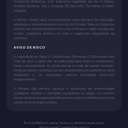
Ocidentais Britânicas, com endereço registrado em No. 9 Cassius
Webster Building, Grace Complex, PO Box 1330, The Valley, AI-2640,
Anguilla.
A Befree Capital atua exclusivamente como parceira de indicação,
educação e relacionamento comercial da Monaxa. Todas as contas de
clientes são abertas diretamente junto à Monaxa e estão sujeitas aos
termos, condições, políticas de risco e exigências regulatórias da
corretora.
AVISO DE RISCO
A negociação de Forex e Contratos por Diferença (CFDs) envolve alto
nível de risco e pode não ser adequada para todos os investidores.
Existe a possibilidade de perda parcial ou total do capital investido.
Antes de operar, certifique-se de compreender plenamente os riscos
envolvidos e, se necessário, procure orientação financeira
independente.
A Monaxa não oferece serviços a residentes de determinadas
jurisdições sujeitas a restrições regulatórias ou legais. Os clientes
devem verificar as regras aplicáveis em seu país de residência antes de
utilizar os serviços da corretora.
©
2026
Befree Capital
.
Todos os direitos reservados.
Privacidade
Cookies
Segurança