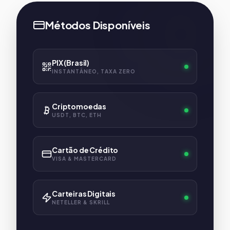
Métodos Disponíveis
PIX (Brasil)
INSTANTÂNEO, TAXA ZERO
Criptomoedas
USDT, BTC, ETH
Cartão de Crédito
VISA & MASTERCARD
Carteiras Digitais
NETELLER & SKRILL